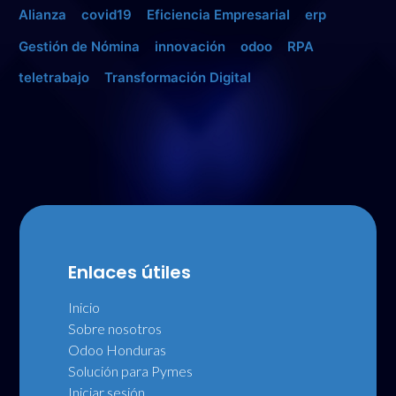
Alianza
covid19
Eficiencia Empresarial
erp
Gestión de Nómina
innovación
odoo
RPA
teletrabajo
Transformación Digital
Enlaces útiles
Inicio
Sobre nosotros
Odoo Honduras
Solución para Pymes
Iniciar sesión