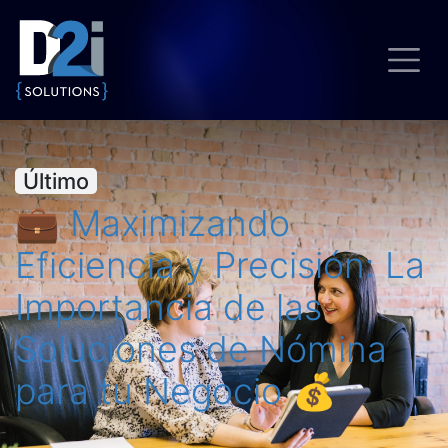
Último
💼 Maximizando
Eficiencia y Precisión: La
Importancia de las
Soluciones de Nómina
para tu Negocio 💰