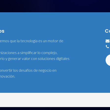
os
C
eemos que la tecnología es un motor de
izaciones a simplificar lo complejo,
rio y generar valor con soluciones digitales
nvertir los desafíos de negocio en
novación.