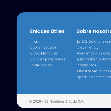
Enlaces útiles
Sobre nosotr
Inicio
En D2i Solutions cr
Sobre nosotros
crecimiento.
Odoo Honduras
Ayudamos a las organ
Solución para Pymes
automatizar lo rutina
Iniciar sesión
inteligentes.
Nuestra pasión es co
oportunidades de in
© 2026 - D2i Solutions S.A. de C.V.